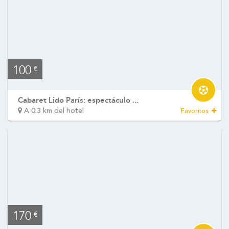
100
€
Cabaret Lido París: espectáculo ...
A 0.3 km del hotel
Favoritos
170
€