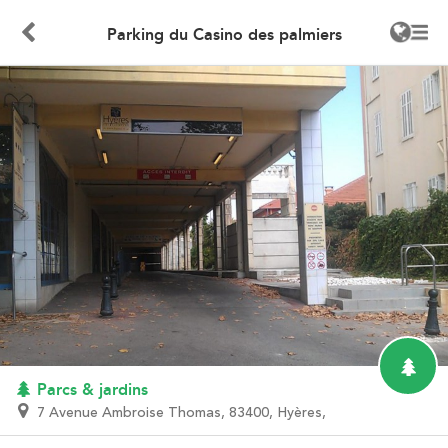
Parking du Casino des palmiers
Parcs & jardins
7 Avenue Ambroise Thomas, 83400, Hyères,