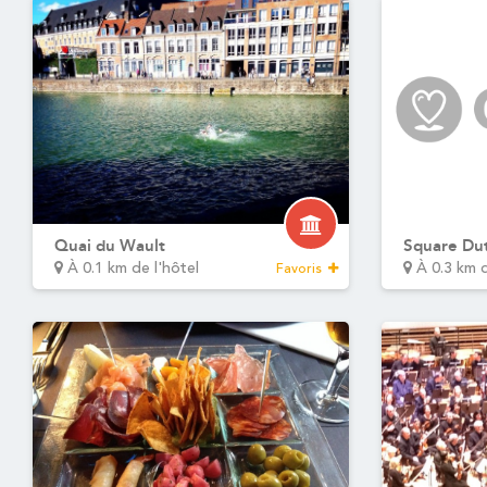
Quai du Wault
Square Dut
À 0.1 km de l'hôtel
À 0.3 km d
Favoris