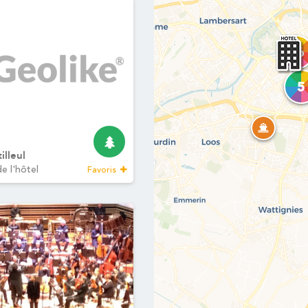
46
5
illeul
e l'hôtel
Favoris