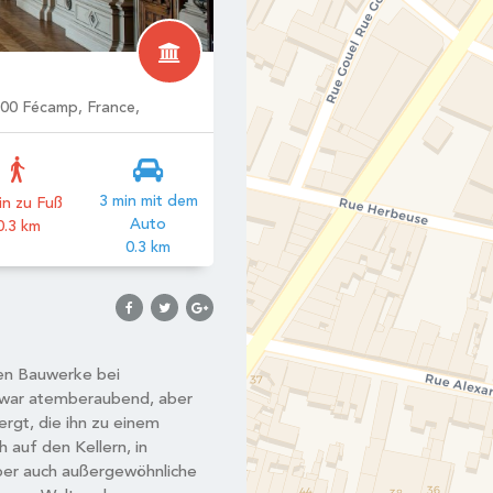
400 Fécamp, France,
3 min mit dem
in zu Fuß
Auto
0.3 km
0.3 km
hen Bauwerke bei
 zwar atemberaubend, aber
ergt, die ihn zu einem
 auf den Kellern, in
aber auch außergewöhnliche