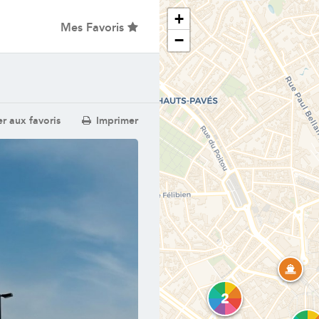
+
Mes Favoris
−
r aux favoris
Imprimer
2