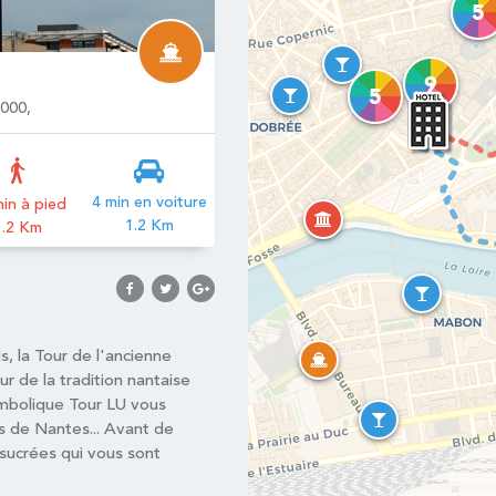
5
9
5
4000,
4 min en voiture
in à pied
1.2 Km
1.2 Km
s, la Tour de l'ancienne
r de la tradition nantaise
symbolique Tour LU vous
 de Nantes... Avant de
 sucrées qui vous sont