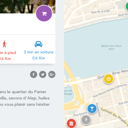
3 min en voiture
in à pied
0.6 Km
0.6 Km
ns le quartier du Panier
lle, savons d'Alep, huiles
es vous plaisir sans hésiter