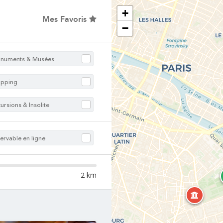
+
Mes Favoris
−
numents & Musées
opping
ursions & Insolite
ervable en ligne
2 km