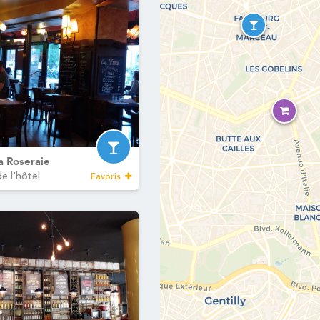
a Roseraie
e l'hôtel
Favoris