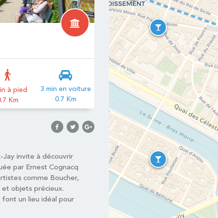
3 min en voiture
in à pied
0.7 Km
0.7 Km
-Jay invite à découvrir
léguée par Ernest Cognacq
artistes comme Boucher,
 et objets précieux.
ont un lieu idéal pour